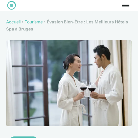
Accueil
›
Tourisme
›
Évasion Bien-Être : Les Meilleurs Hôtels
Spa à Bruges